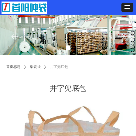
ꂃ
ꁹ
Control Render
Error!ControlType:productSlideBind,StyleName:Style1,ColorName:Item0,Message:
ControlType:productSlideBind Error:未将对象引用设置到对象的实例。
首页标题
ꄲ
集装袋
ꄲ
井字兜底包
井字兜底包