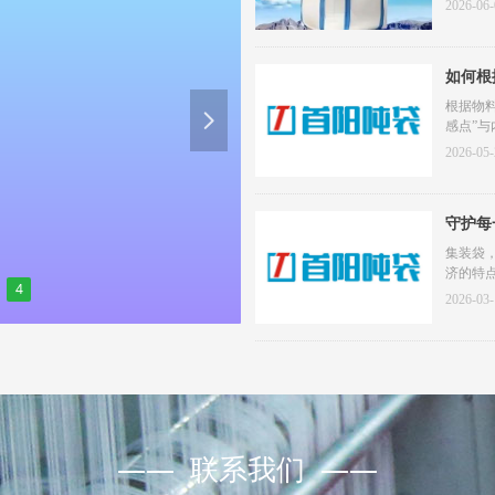
2026-06-
如何根
根据物
넲
感点”与
来建立
2026-05-
1. 按
2. 按
3. 按
守护每
4. 按
南
集装袋，
济的特
4
众多领
2026-03-
全隐患
安全，
家--首
—— 联系我们 ——