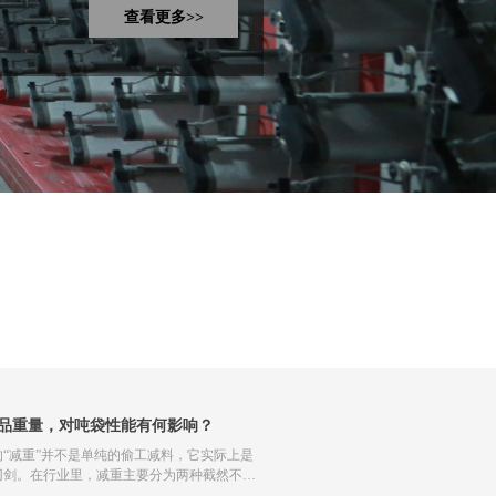
查看更多>>
3%-25%料比的各种筒布、
涤纶吊带，15-30克围带；辅
。
品重量，对吨袋性能有何影响？
的“减重”并不是单纯的偷工减料，它实际上是
刃剑。在行业里，减重主要分为两种截然不同
：科学的轻量化设计和劣质的偷工减料。