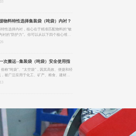
03
据物料特性选择集装袋（吨袋）内衬？
料特性选择内衬，核心在于精准匹配物料的“敏
内衬的“防护力”。你可以从以下四个核心维度
你的选型逻辑：
26
物料的“敏感度”选择阻隔材质
物料的“物理形态”选择结构强度
“仓储运输环境”选择耐受性能
一次搬运--集装袋（吨袋）安全使用指
“行业法规”选择合规资质
俗称“吨袋”、“太空袋”，因其高效、便捷和经
点，被广泛应用于化工、矿产、粮食、建材等
域。然而，若使用不当，它可能成为巨大的安
13
源，导致严重的人身伤害和财产损失。为确保
请学习遵循以下指南。（吨包袋/软托盘源头厂
阳吨袋推荐）