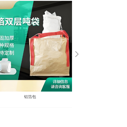
넲
铝箔包