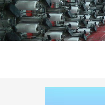
色
基
双
料