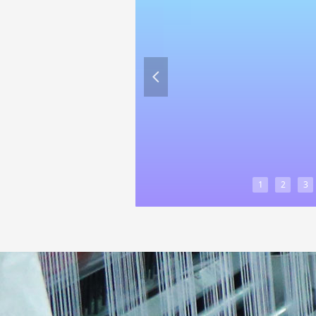
넳
1
2
3