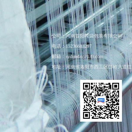
公司：
河南首阳吨袋包装有限公司
电话：
15236683297
邮箱：
sydundai@139.com
地址：
河南省洛阳市西工区邙岭大道红