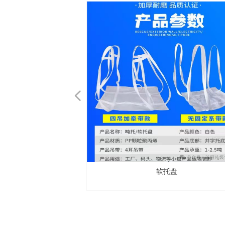
넳
耐磨包
磨吨包
专用包
兜底包
软托盘
筋包
分类
形包
软托盘