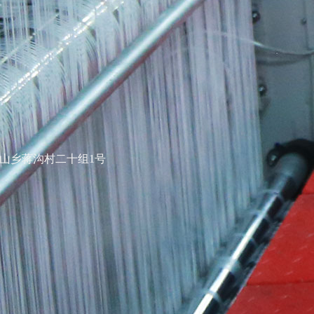
山乡蒋沟村二十组1号