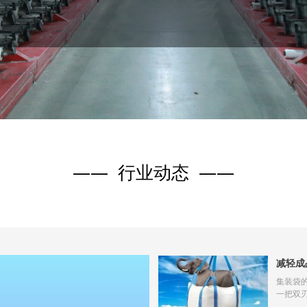
吨袋等。
布、吊带、辅料供应品类齐全：基布最宽可织2.8米布幅，
经布和各种尺寸的刨布（片布），35-60克PP吊带，丙纶/
有缝纫线、口布、扎口绳、黄金绳、防漏棉条、棉块等
—— 行业动态 ——
减轻成
集装袋
一把双
的路径