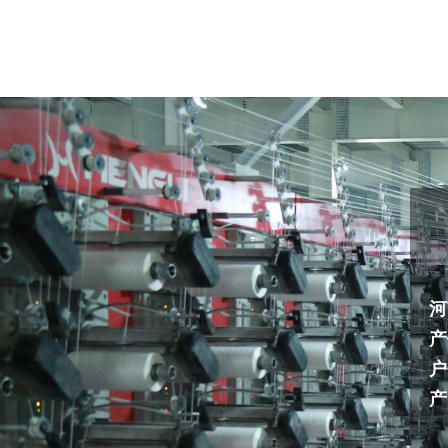
河
产
户
产
吨